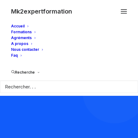
Mk2expertformation
Accueil
Formations
Agréments
A propos
Nous contacter
Faq
Review your order
Recherche