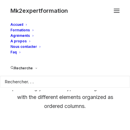
Mk2expertformation
Accueil
Formations
Agréments
A propos
Nous contacter
Faq
Posts Table
Recherche
The Table layout is a minimalist approach to
presenting your Post Types as elegant rows
with the different elements organized as
ordered columns.