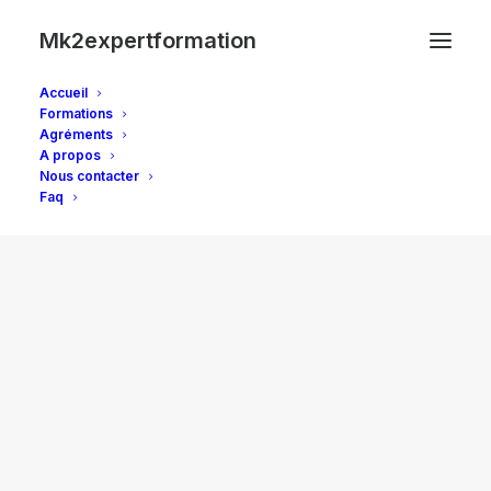
Mk2expertformation
Accueil
Formations
Agréments
A propos
© 2026 Mk2expertformation. | Tous droits réservés.
Nous contacter
Faq
Recherche